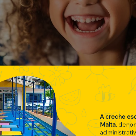
maritano
A creche esc
Malta
, deno
administrat