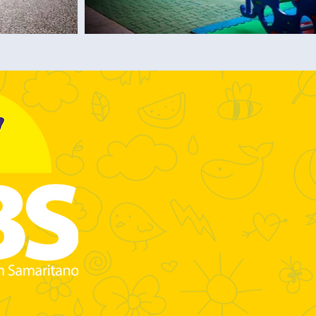
Portal da T
Associação 
Presbiteri
Samaritan