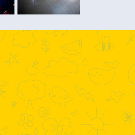
ransparência
Assistencial
ana Bom
o