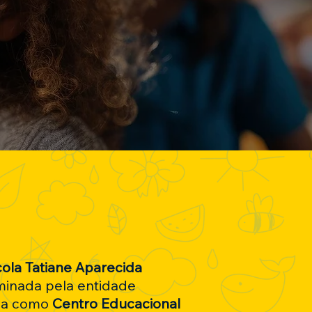
ola Tatiane Aparecida
minada pela entidade
iva como
Centro Educacional