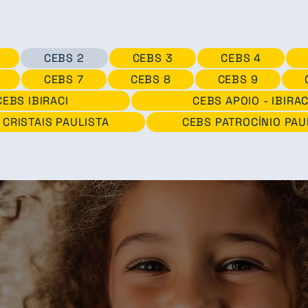
CEBS 2
CEBS 3
CEBS 4
CEBS 7
CEBS 8
CEBS 9
CEBS IBIRACI
CEBS APOIO - IBIRAC
 CRISTAIS PAULISTA
CEBS PATROCÍNIO PAU
ducacional