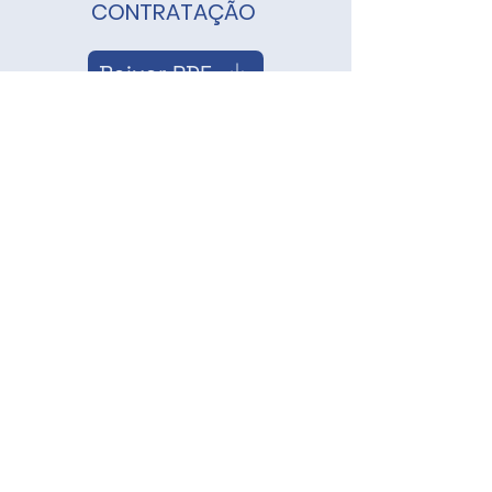
CONTRATAÇÃO
Baixar PDF
REGULAMENTO DE
COMPRAS
Baixar PDF
Contato